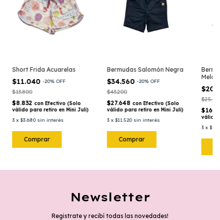
Short Frida Acuarelas
Bermudas Salomón Negra
Bermu
Melan
$11.040
$34.560
-
20
%
OFF
-
20
%
OFF
$20.
$13.800
$43.200
$25.00
$8.832
$27.648
con
Efectivo (Solo
con
Efectivo (Solo
válido para retiro en Mini Juli)
válido para retiro en Mini Juli)
$16.
válido 
3
x
$3.680
sin interés
3
x
$11.520
sin interés
3
x
$6.6
Comprar
Comprar
C
Newsletter
Registrate y recibí todas las novedades!