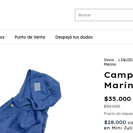
os
Punto de Venta
Despejá tus dudas
Inicio
.
LIQUID
Marino
Camp
Mari
$35.000
$50.000
Precio sin impu
$28.000
c
en Mini Juli