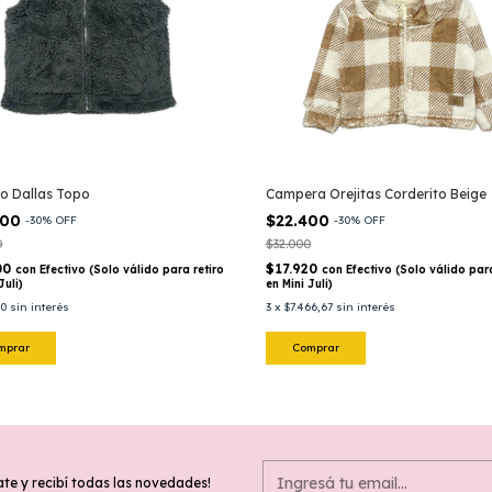
o Dallas Topo
Campera Orejitas Corderito Beige
000
$22.400
-
30
%
OFF
-
30
%
OFF
0
$32.000
00
$17.920
con
Efectivo (Solo válido para retiro
con
Efectivo (Solo válido para
Juli)
en Mini Juli)
00
sin interés
3
x
$7.466,67
sin interés
mprar
Comprar
ate y recibí todas las novedades!