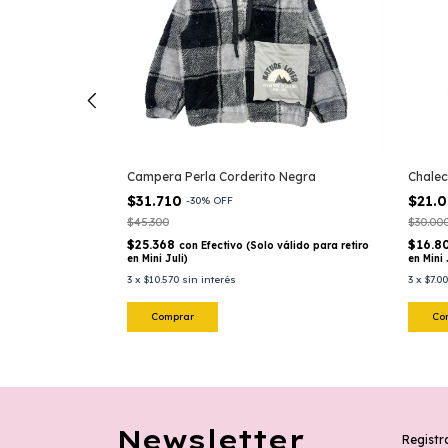
Campera Perla Corderito Negra
Chalec
$31.710
$21.
-
30
%
OFF
$45.300
$30.00
$25.368
$16.8
válido para retiro
con
Efectivo (Solo válido para retiro
en Mini Juli)
en Mini 
3
x
$10.570
sin interés
3
x
$7.0
Comprar
Co
Newsletter
Registr