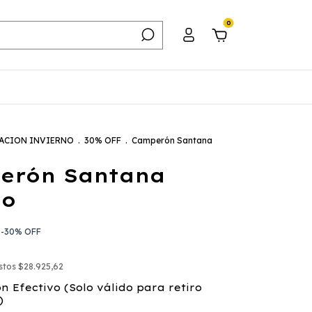
0
ACION INVIERNO
.
30% OFF
.
Camperón Santana
erón Santana
no
-
30
%
OFF
estos
$28.925,62
on
Efectivo (Solo válido para retiro
)