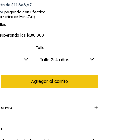
erés de
$11.666,67
to
pagando con Efectivo
 retiro en Mini Juli)
lles
superando los
$180.000
Talle
 envío
n