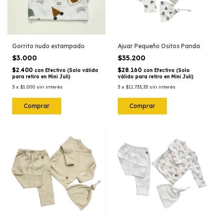
Gorrito nudo estampado
Ajuar Pequeño Ositos Panda
$3.000
$35.200
$2.400
$28.160
con
Efectivo (Solo válido
con
Efectivo (Solo
para retiro en Mini Juli)
válido para retiro en Mini Juli)
3
x
$1.000
sin interés
3
x
$11.733,33
sin interés
Comprar
Comprar