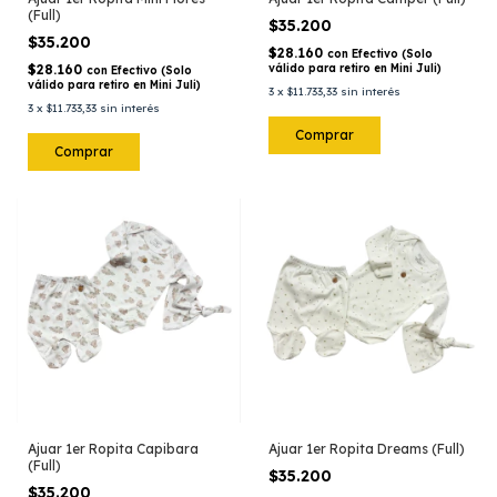
(Full)
$35.200
$35.200
$28.160
con
Efectivo (Solo
$28.160
válido para retiro en Mini Juli)
con
Efectivo (Solo
válido para retiro en Mini Juli)
3
x
$11.733,33
sin interés
3
x
$11.733,33
sin interés
Comprar
Comprar
Ajuar 1er Ropita Capibara
Ajuar 1er Ropita Dreams (Full)
(Full)
$35.200
$35.200