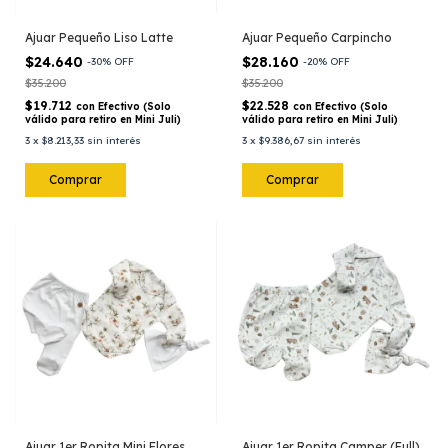
Ajuar Pequeño Liso Latte
Ajuar Pequeño Carpincho
$24.640
$28.160
-
30
%
OFF
-
20
%
OFF
$35.200
$35.200
$19.712
$22.528
con
Efectivo (Solo
con
Efectivo (Solo
válido para retiro en Mini Juli)
válido para retiro en Mini Juli)
3
x
$8.213,33
sin interés
3
x
$9.386,67
sin interés
Comprar
Comprar
Ajuar 1er Ropita Mini Flores
Ajuar 1er Ropita Camper (Full)