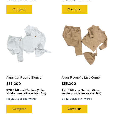
Comprar
Comprar
Ajuar 1er Ropita Blanco
Ajuar Pequeño Liso Camel
$35.200
$35.200
$28.160
$28.160
con
Efectivo (Solo
con
Efectivo (Solo
válido para retiro en Mini Juli)
válido para retiro en Mini Juli)
3
x
$11.733,33
sin interés
3
x
$11.733,33
sin interés
Comprar
Comprar